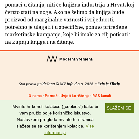
pomaci u čitanju, niti će knjižna industrija u Hrvatskoj
čvrsto stati na noge. Ako ne želimo da knjiga bude
proizvod od marginalne važnosti i vrijednosti,
potrebno je ulagati i u specifične, pomno priređene
marketinške kampanje, koje bi imale za cilj poticati i
na kupnju knjiga i na čitanje.
Moderna vremena
Sva prava pridržana © MV Info d.o.o. 2026. • Kriv je
Fiktiv
O nama
•
Pomoć
•
Uvjeti korištenja
•
RSS kanali
Mvinfo.hr koristi kolačiće („cookies“) kako bi
Potraži nas na:
SLAŽEM SE
vam pružio bolje korisničko iskustvo.
Nastavkom pregleda mvinfo.hr stranica
slažete se sa korištenjem kolačića.
Više
informacija