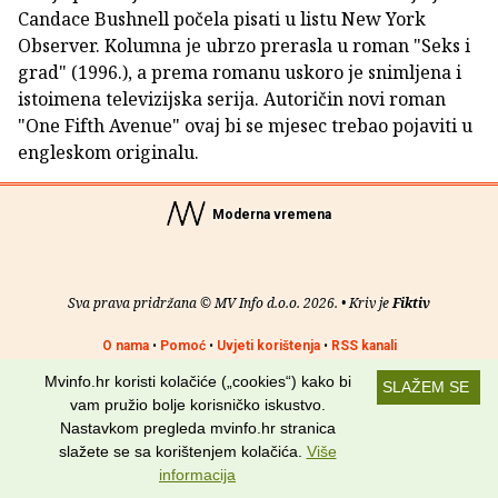
Candace Bushnell počela pisati u listu New York
Observer. Kolumna je ubrzo prerasla u roman "Seks i
grad" (1996.), a prema romanu uskoro je snimljena i
istoimena televizijska serija. Autoričin novi roman
"One Fifth Avenue" ovaj bi se mjesec trebao pojaviti u
engleskom originalu.
Moderna vremena
Sva prava pridržana © MV Info d.o.o. 2026. • Kriv je
Fiktiv
O nama
•
Pomoć
•
Uvjeti korištenja
•
RSS kanali
Mvinfo.hr koristi kolačiće („cookies“) kako bi
SLAŽEM SE
Potraži nas na:
vam pružio bolje korisničko iskustvo.
Nastavkom pregleda mvinfo.hr stranica
slažete se sa korištenjem kolačića.
Više
informacija