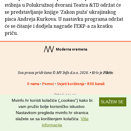
svibnja u Polukružnoj dvorani Teatra &TD održat će
se predstavljanje knjige 'Zakon puža' ukrajinskog
pisca Andreja Kurkova. U nastavku programa održat
će se čitanje i dodjela nagrade FEKP-a za kratku
priču.
Moderna vremena
Sva prava pridržana © MV Info d.o.o. 2026. • Kriv je
Fiktiv
O nama
•
Pomoć
•
Uvjeti korištenja
•
RSS kanali
Potraži nas na:
Mvinfo.hr koristi kolačiće („cookies“) kako bi
SLAŽEM SE
vam pružio bolje korisničko iskustvo.
Nastavkom pregleda mvinfo.hr stranica
slažete se sa korištenjem kolačića.
Više
informacija