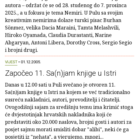
autora – održat će se od 28. studenog do 7. prosinca
2025., a u fokusu je tema Nemiri. U Pulu sa svojim
kreativnim nemirima dolaze turski pisac Burhan
Sönmez, velika Dacia Maraini, Tamta Melashvili,
Hiroko Oyamada, Claudia Durastanti, Narine
Abgaryan, Antoni Libera, Dorothy Cross, Sergio Segio
i brojni drugi.
VIJEST
• 01.12.2005.
Započeo 11. Sa(n)jam knjige u Istri
Danas u 12.00 sati u Puli svečano je otvoren 11.
Sa(n)jam knjige u Istri na kojem se već tradicionalno
susreću nakladnici, autori, prevoditelji i čitatelji.
Ovogodišnji sajam za središnju temu ima krimić stoga
će dvjestotinjak hrvatskih nakladnika koji će
predstaviti oko 20.000 naslova, brojni gosti i autori za
posjet sajmu morati smisliti dobar "alibi", neki će ga
posjetiti iz "nehata", a vjerujemo, mnogi...