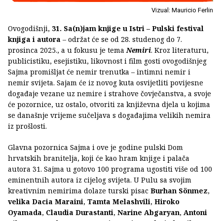
Vizual: Mauricio Ferlin
Ovogodišnji,
31. Sa(n)jam knjige u Istri – Pulski festival
knjiga i autora
– održat će se od 28. studenog do 7.
prosinca 2025., a u fokusu je tema
Nemiri
. Kroz literaturu,
publicistiku, esejistiku, likovnost i film gosti ovogodišnjeg
Sajma promišljat će nemir trenutka – intimni nemir i
nemir svijeta. Sajam će iz novog kuta osvijetliti povijesne
događaje vezane uz nemire i strahove čovječanstva, a svoje
će pozornice, uz ostalo, otvoriti za književna djela u kojima
se današnje vrijeme sučeljava s događajima velikih nemira
iz prošlosti.
Glavna pozornica Sajma i ove je godine pulski Dom
hrvatskih branitelja, koji će kao hram knjige i palača
autora 31. Sajma u gotovo 100 programa ugostiti više od 100
eminentnih autora iz cijelog svijeta. U Pulu sa svojim
kreativnim nemirima dolaze turski pisac
Burhan Sönmez
,
velika Dacia Maraini
,
Tamta Melashvili
,
Hiroko
Oyamada
,
Claudia Durastanti
,
Narine Abgaryan
,
Antoni