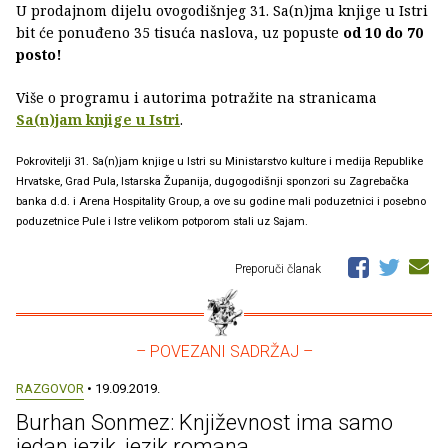
U prodajnom dijelu ovogodišnjeg 31. Sa(n)jma knjige u Istri
bit će ponuđeno 35 tisuća naslova, uz popuste
od 10 do 70
posto!
Više o programu i autorima potražite na stranicama
Sa(n)jam knjige u Istri
.
Pokrovitelji 31. Sa(n)jam knjige u Istri su Ministarstvo kulture i medija Republike
Hrvatske, Grad Pula, Istarska Županija, dugogodišnji sponzori su Zagrebačka
banka d.d. i Arena Hospitality Group, a ove su godine mali poduzetnici i posebno
poduzetnice Pule i Istre velikom potporom stali uz Sajam.
Preporuči članak
– POVEZANI SADRŽAJ –
RAZGOVOR
• 19.09.2019.
Burhan Sonmez: Književnost ima samo
jedan jezik, jezik romana