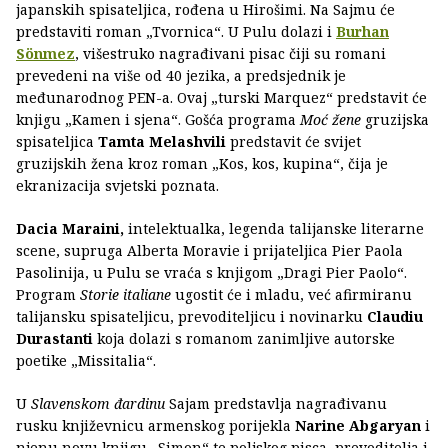
japanskih spisateljica, rođena u Hirošimi. Na Sajmu će
predstaviti roman „Tvornica“. U Pulu dolazi i
Burhan
Sönmez
, višestruko nagrađivani pisac čiji su romani
prevedeni na više od 40 jezika, a predsjednik je
međunarodnog PEN-a. Ovaj „turski Marquez“ predstavit će
knjigu „Kamen i sjena“. Gošća programa
Moć žene
gruzijska
spisateljica
Tamta Melashvili
predstavit će svijet
gruzijskih žena kroz roman „Kos, kos, kupina“, čija je
ekranizacija svjetski poznata.
Dacia Maraini,
intelektualka, legenda talijanske literarne
scene, supruga Alberta Moravie i prijateljica Pier Paola
Pasolinija, u Pulu se vraća s knjigom „Dragi Pier Paolo“.
Program
Storie italiane
ugostit će i mladu, već afirmiranu
talijansku spisateljicu, prevoditeljicu i novinarku
Claudiu
Durastanti
koja dolazi s romanom zanimljive autorske
poetike „Missitalia“.
U
Slavenskom đardinu
Sajam predstavlja nagrađivanu
rusku književnicu armenskog porijekla
Narine Abgaryan
i
njenu novu knjigu „Simon“ te poljskog pisca, prevoditelja i