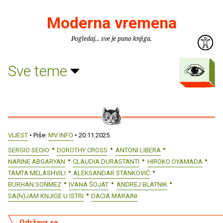
Moderna vremena
Pogledaj... sve je puno knjiga.
Sve teme
VIJEST
• Piše:
MV INFO
• 20.11.2025.
SERGIO SEGIO
DOROTHY CROSS
ANTONI LIBERA
NARINE ABGARYAN
CLAUDIA DURASTANTI
HIROKO OYAMADA
TAMTA MELASHVILI
ALEKSANDAR STANKOVIĆ
BURHAN SONMEZ
IVANA ŠOJAT
ANDREJ BLATNIK
SA(N)JAM KNJIGE U ISTRI
DACIA MARAINI
Održava se