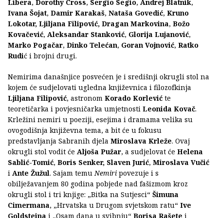
Libera
,
Dorothy Cross
,
Sergio Segio
,
Andrej Blatnik
,
Ivana Šojat
,
Damir Karakaš
,
Nataša Govedić
,
Kruno
Lokotar, Ljiljana Filipović, Dragan Markovina
,
Božo
Kovačević
,
Aleksandar Stanković
,
Glorija Lujanović
,
Marko Pogačar
,
Dinko Telećan
,
Goran Vojnović
,
Ratko
Rudi
ć i brojni drugi.
Nemirima današnjice posvećen je i središnji okrugli stol na
kojem će sudjelovati ugledna književnica i filozofkinja
Ljiljana Filipović
, astronom
Korado Korlević
te
teoretičarka i povjesničarka umjetnosti
Leonida Kovač
.
Krležini nemiri u poeziji, esejima i dramama velika su
ovogodišnja književna tema, a bit će u fokusu
predstavljanja Sabranih djela
Miroslava Krleže
. Ovaj
okrugli stol vodit će
Aljoša Pužar
, a sudjelovat će
Helena
Sablić-Tomić
,
Boris Senker, Slaven Jurić
,
Miroslava Vučić
i
Ante Žužul
. Sajam temu
Nemiri
povezuje i s
obilježavanjem 80 godina pobjede nad fašizmom kroz
okrugli stol i tri knjige: „Bitka na Sutjesci“
Šimuna
Cimermana
, „Hrvatska u Drugom svjetskom ratu“
Ive
Goldsteina
i „Osam dana u svibnju“
Borisa Rašete
i