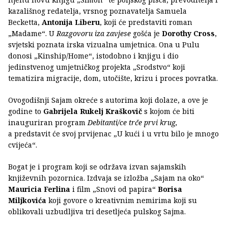
kazališnog redatelja, vrsnog poznavatelja Samuela
Becketta,
Antonija Liberu
, koji će predstaviti roman
„Madame“. U
Razgovoru iza zavjese
gošća je
Dorothy Cross
,
svjetski poznata irska vizualna umjetnica. Ona u Pulu
donosi „Kinship/Home“, istodobno i knjigu i dio
jedinstvenog umjetničkog projekta „Srodstvo“ koji
tematizira migracije, dom, utočište, krizu i proces povratka.
Ovogodišnji Sajam okreće s autorima koji dolaze, a ove je
godine to
Gabrijela Rukelj Kraškovič
s kojom će biti
inauguriran program
Debitanti/ce trče prvi krug,
a predstavit će svoj prvijenac „U kući i u vrtu bilo je mnogo
cvijeća“.
Bogat je i program koji se održava izvan sajamskih
književnih pozornica. Izdvaja se izložba „Sajam na oko“
Mauricia Ferlina
i film „Snovi od papira“
Borisa
Miljkovića
koji govore o kreativnim nemirima koji su
oblikovali uzbudljiva tri desetljeća pulskog Sajma.