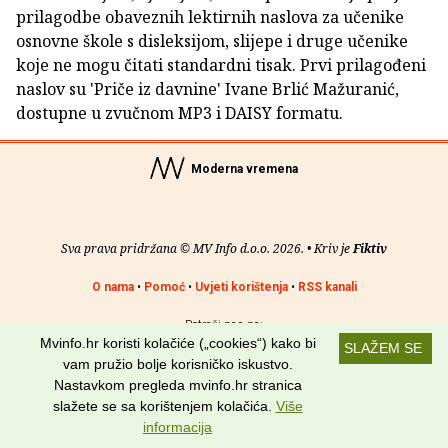
prilagodbe obaveznih lektirnih naslova za učenike
osnovne škole s disleksijom, slijepe i druge učenike
koje ne mogu čitati standardni tisak. Prvi prilagođeni
naslov su 'Priče iz davnine' Ivane Brlić Mažuranić,
dostupne u zvučnom MP3 i DAISY formatu.
Moderna vremena
Sva prava pridržana © MV Info d.o.o. 2026. • Kriv je
Fiktiv
O nama
•
Pomoć
•
Uvjeti korištenja
•
RSS kanali
Potraži nas na:
Mvinfo.hr koristi kolačiće („cookies“) kako bi
SLAŽEM SE
vam pružio bolje korisničko iskustvo.
Nastavkom pregleda mvinfo.hr stranica
slažete se sa korištenjem kolačića.
Više
informacija