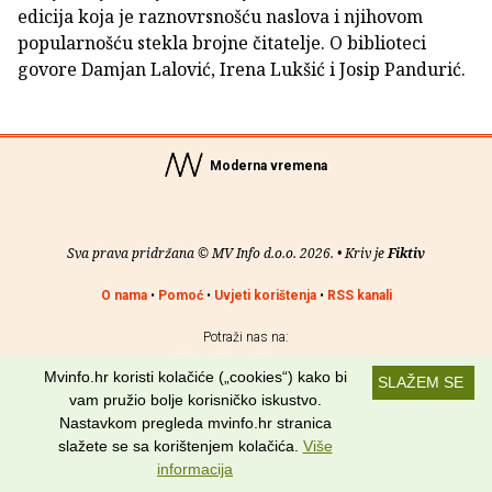
edicija koja je raznovrsnošću naslova i njihovom
popularnošću stekla brojne čitatelje. O biblioteci
govore Damjan Lalović, Irena Lukšić i Josip Pandurić.
Moderna vremena
Sva prava pridržana © MV Info d.o.o. 2026. • Kriv je
Fiktiv
O nama
•
Pomoć
•
Uvjeti korištenja
•
RSS kanali
Potraži nas na:
Mvinfo.hr koristi kolačiće („cookies“) kako bi
SLAŽEM SE
vam pružio bolje korisničko iskustvo.
Nastavkom pregleda mvinfo.hr stranica
slažete se sa korištenjem kolačića.
Više
informacija