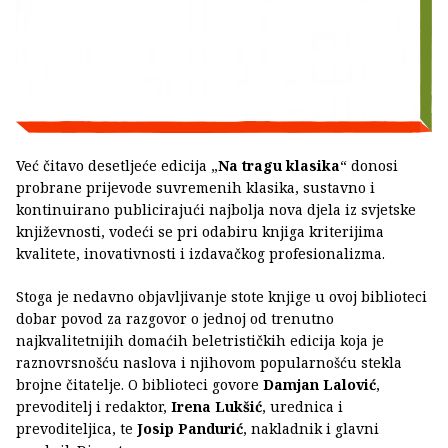
Već čitavo desetljeće edicija „
Na tragu klasika
“ donosi
probrane prijevode suvremenih klasika, sustavno i
kontinuirano publicirajući najbolja nova djela iz svjetske
književnosti, vodeći se pri odabiru knjiga kriterijima
kvalitete, inovativnosti i izdavačkog profesionalizma.
Stoga je nedavno objavljivanje stote knjige u ovoj biblioteci
dobar povod za razgovor o jednoj od trenutno
najkvalitetnijih domaćih beletrističkih edicija koja je
raznovrsnošću naslova i njihovom popularnošću stekla
brojne čitatelje. O biblioteci govore
Damjan Lalović
,
prevoditelj i redaktor,
Irena Lukšić
, urednica i
prevoditeljica, te
Josip Pandurić
, nakladnik i glavni