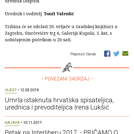
urednik Disputa.
Urednik i voditelj:
Tonči Valentić
Tribina će se održati 20. veljače u Gradskoj knjižnici u
Zagrebu, Starčevićev trg 6, Galerija Kupola, 3. kat, s
uobičajenim početkom u 20 sati.
Preporuči članak
– POVEZANI SADRŽAJ –
VIJEST
• 12.03.2019.
Umrla istaknuta hrvatska spisateljica,
urednica i prevoditeljica Irena Lukšić
NAJAVA
• 10.11.2017.
Petak na Interliberu 2017. - PRIČAMO O