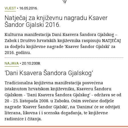
VIJEST
• 16.05.2016.
Natječaj za književnu nagradu Ksaver
Šandor Gjalski 2016.
Kulturna manifestacija Dani Ksavera Šandora Gjalskog –
Zabok i Društvo hrvatskih književnika raspisuju NATJEČAJ
za dodjelu književne nagrade 'Ksaver Šandor Gjalski' za
2016. godinu.
NAJAVA
• 20.10.2008.
'Dani Ksavera Šandora Gjalskog'
Tradicionalna književna manifestacija posvećena
istaknutom hrvatskom književniku, Ksaveru Šandoru
Gjalskom - 'Dani Ksavera Šandora Gjalskog' - održava se od
20 - 25. listopada 2008. u Zaboku. Osim svečane dodjele
nagrade 'Ksaver Šandor Gjalski', na 'Danima' će se odvijati
literana, likovna i i scenska događanja, te književne
radionice i čitanja.