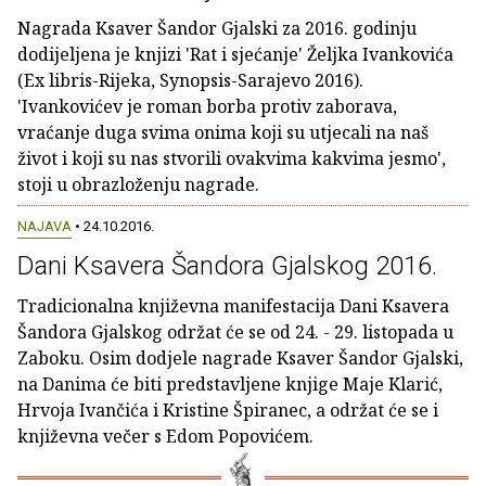
Nagrada Ksaver Šandor Gjalski za 2016. godinju
dodijeljena je knjizi 'Rat i sjećanje' Željka Ivankovića
(Ex libris-Rijeka, Synopsis-Sarajevo 2016).
'Ivankovićev je roman borba protiv zaborava,
vraćanje duga svima onima koji su utjecali na naš
život i koji su nas stvorili ovakvima kakvima jesmo',
stoji u obrazloženju nagrade.
NAJAVA
• 24.10.2016.
Dani Ksavera Šandora Gjalskog 2016.
Tradicionalna književna manifestacija Dani Ksavera
Šandora Gjalskog održat će se od 24. - 29. listopada u
Zaboku. Osim dodjele nagrade Ksaver Šandor Gjalski,
na Danima će biti predstavljene knjige Maje Klarić,
Hrvoja Ivančića i Kristine Špiranec, a održat će se i
književna večer s Edom Popovićem.