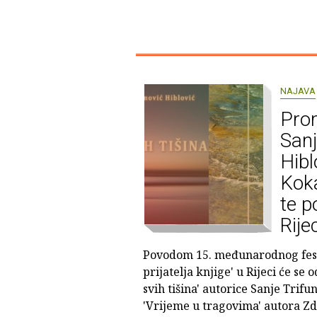
NAJAVA
Prom
Sanj
Hibl
Koka
te p
Rije
Povodom 15. međunarodnog festi
prijatelja knjige' u Rijeci će se 
svih tišina' autorice Sanje Trifu
'Vrijeme u tragovima' autora Zd