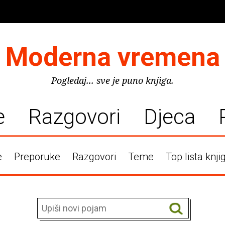
Moderna vremena
Pogledaj... sve je puno knjiga.
e
Razgovori
Djeca
e
Preporuke
Razgovori
Teme
Top lista knji