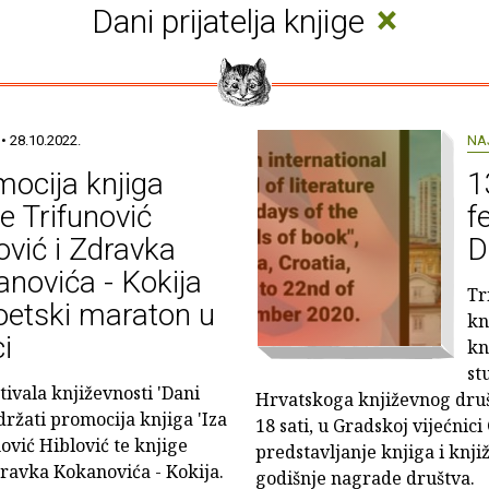
×
Dani prijatelja knjige
• 28.10.2022.
NA
ocija knjiga
1
e Trifunović
f
ović i Zdravka
D
novića - Kokija
Tr
oetski maraton u
kn
ci
kn
st
vala književnosti 'Dani
Hrvatskoga književnog društ
održati promocija knjiga 'Iza
18 sati, u Gradskoj vijećnici
nović Hiblović te knjige
predstavljanje knjiga i knjiž
ravka Kokanovića - Kokija.
godišnje nagrade društva.