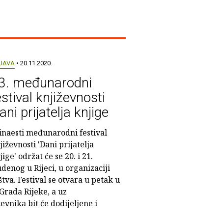
JAVA
• 20.11.2020.
3. međunarodni
estival književnosti
ani prijatelja knjige
inaesti međunarodni festival
jiževnosti 'Dani prijatelja
jige' održat će se 20. i 21.
udenog u Rijeci, u organizaciji
va. Festival se otvara u petak u
 Grada Rijeke, a uz
evnika bit će dodijeljene i