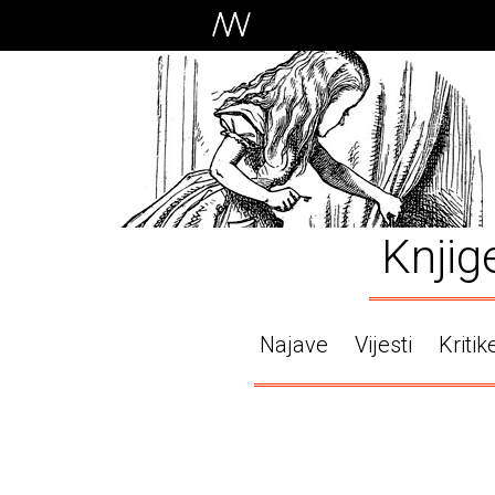
Knjig
Najave
Vijesti
Kritik