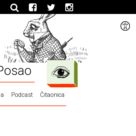
Posao
ga
Podcast
Čitaonica