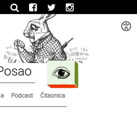
Posao
ga
Podcast
Čitaonica