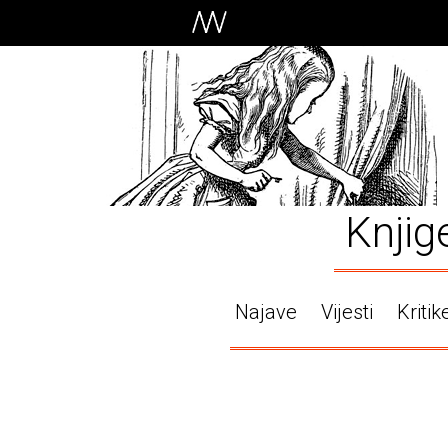
Knjig
Najave
Vijesti
Kritik