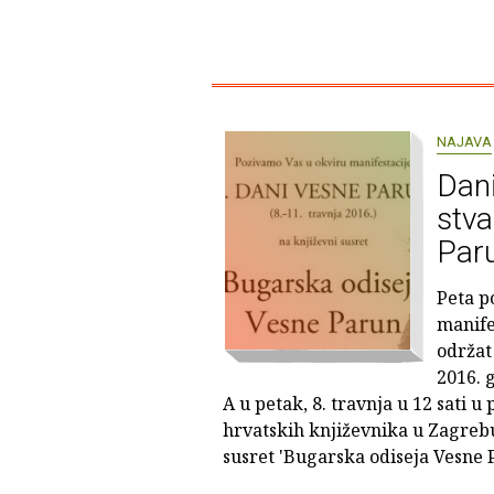
NAJAVA
Dani
stva
Par
Peta p
manife
održat 
2016. 
A u petak, 8. travnja u 12 sati 
hrvatskih književnika u Zagrebu
susret 'Bugarska odiseja Vesne 