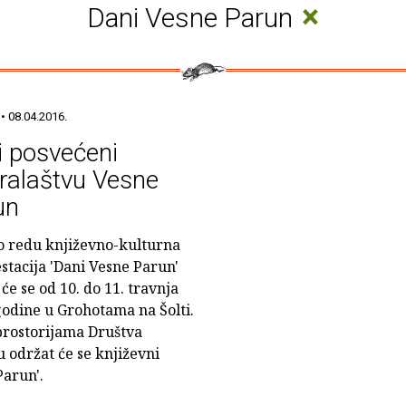
×
Dani Vesne Parun
• 08.04.2016.
 posvećeni
ralaštvu Vesne
un
o redu književno-kulturna
stacija 'Dani Vesne Parun'
će se od 10. do 11. travnja
godine u Grohotama na Šolti.
u prostorijama Društva
 održat će se književni
Parun'.