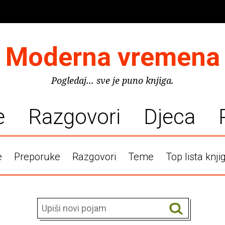
Moderna vremena
Pogledaj... sve je puno knjiga.
e
Razgovori
Djeca
e
Preporuke
Razgovori
Teme
Top lista knji