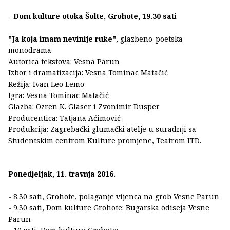
- Dom kulture otoka Šolte, Grohote, 19.30 sati
"Ja koja imam nevinije ruke"
, glazbeno-poetska
monodrama
Autorica tekstova: Vesna Parun
Izbor i dramatizacija: Vesna Tominac Matačić
Režija: Ivan Leo Lemo
Igra: Vesna Tominac Matačić
Glazba: Ozren K. Glaser i Zvonimir Dusper
Producentica: Tatjana Aćimović
Produkcija: Zagrebački glumački atelje u suradnji sa
Studentskim centrom Kulture promjene, Teatrom ITD.
Ponedjeljak, 11. travnja 2016.
- 8.30 sati, Grohote, polaganje vijenca na grob Vesne Parun
- 9.30 sati, Dom kulture Grohote: Bugarska odiseja Vesne
Parun