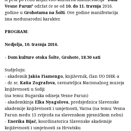
Vesne Parun"
održat će se od
10. do 11. travnja
2016.
godine u
Grohotama na Šolti
. Ove godine manifestacija
ima međunarodni karakter.
PROGRAM:
Nedjelja, 10. travnja 2016.
- Dom kulture otoka Šolte, Grohote, 18.30 sati
Sudjeluju:
- akademik
Jakša Fiamengo
, književnik, član UO DHK-a
- dr. sc.
Katia Zografova
, ravnateljica Nacionalnog muzeja
književnosti u Sofiji
(na temu: Bugarska odiseja Vesne Parun)
- akademkinja
Elka Nyagolova
, predsjednica Slavenske
akademije književnosti i umjetnosti, Varna (na temu: Vesna
Parun među 13 zvijezda na slavenskom pjesničkom nebu)
-
Enerika Bijač
, koordinatorica Slavenske akademije
književnosti i umjetnosti za Hrvatsku