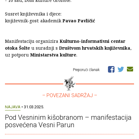
- 10 sati, Dom kulture Grohote:
Susret književnika i djece:
književnik-gost: akademik
Pavao Pavličić
Manifestaciju organizira
Kulturno-informativni centar
otoka Šolte
u suradnji s
Društvom hrvatskih književnika
,
uz potporu
Ministarstva kulture
.
Preporuči članak
– POVEZANI SADRŽAJ –
NAJAVA
• 31.03.2025.
Pod Vesninim kišobranom – manifestacija
posvećena Vesni Parun