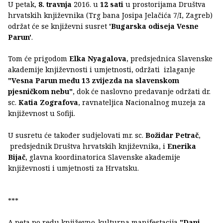
U petak,
8. travnja
2016. u
12 sati
u prostorijama Društva
hrvatskih književnika (Trg bana Josipa Jelačića 7/I, Zagreb)
održat će se književni susret
'Bugarska odiseja Vesne
Parun'
.
Tom će prigodom
Elka Nyagalova
, predsjednica Slavenske
akademije književnosti i umjetnosti, održati izlaganje
"Vesna Parun među 13 zvijezda na slavenskom
pjesničkom nebu"
, dok će naslovno predavanje održati dr.
sc.
Katia Zografova
, ravnateljica Nacionalnog muzeja za
književnost u Sofiji.
U susretu će također sudjelovati mr. sc.
Božidar Petrač
,
predsjednik Društva hrvatskih književnika, i
Enerika
Bijač
, glavna koordinatorica Slavenske akademije
književnosti i umjetnosti za Hrvatsku.
***
A peta po redu književno-kulturna manifestacija
"Dani