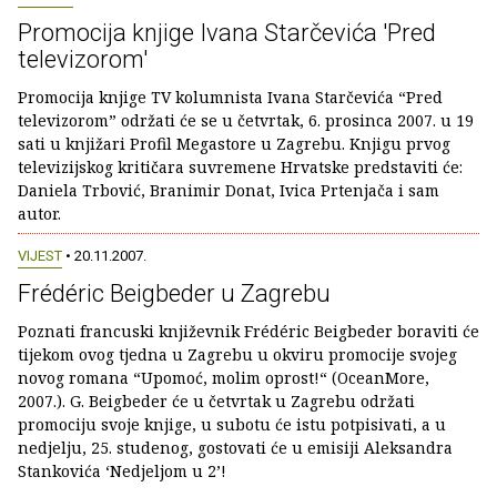
Promocija knjige Ivana Starčevića 'Pred
televizorom'
Promocija knjige TV kolumnista Ivana Starčevića “Pred
televizorom” održati će se u četvrtak, 6. prosinca 2007. u 19
sati u knjižari Profil Megastore u Zagrebu. Knjigu prvog
televizijskog kritičara suvremene Hrvatske predstaviti će:
Daniela Trbović, Branimir Donat, Ivica Prtenjača i sam
autor.
VIJEST
• 20.11.2007.
Frédéric Beigbeder u Zagrebu
Poznati francuski književnik Frédéric Beigbeder boraviti će
tijekom ovog tjedna u Zagrebu u okviru promocije svojeg
novog romana “Upomoć, molim oprost!“ (OceanMore,
2007.). G. Beigbeder će u četvrtak u Zagrebu održati
promociju svoje knjige, u subotu će istu potpisivati, a u
nedjelju, 25. studenog, gostovati će u emisiji Aleksandra
Stankovića ‘Nedjeljom u 2’!