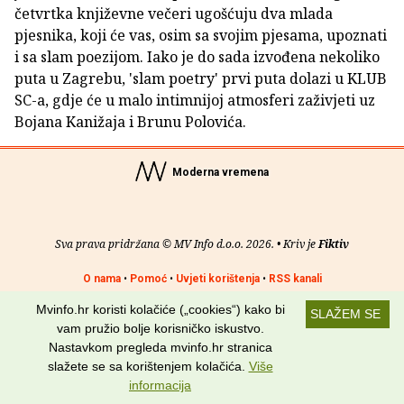
četvrtka književne večeri ugošćuju dva mlada
pjesnika, koji će vas, osim sa svojim pjesama, upoznati
i sa slam poezijom. Iako je do sada izvođena nekoliko
puta u Zagrebu, 'slam poetry' prvi puta dolazi u KLUB
SC-a, gdje će u malo intimnijoj atmosferi zaživjeti uz
Bojana Kanižaja i Brunu Polovića.
Moderna vremena
Sva prava pridržana © MV Info d.o.o. 2026. • Kriv je
Fiktiv
O nama
•
Pomoć
•
Uvjeti korištenja
•
RSS kanali
Mvinfo.hr koristi kolačiće („cookies“) kako bi
Potraži nas na:
SLAŽEM SE
vam pružio bolje korisničko iskustvo.
Nastavkom pregleda mvinfo.hr stranica
slažete se sa korištenjem kolačića.
Više
informacija