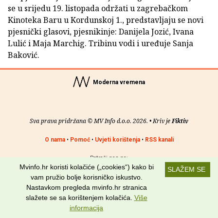
se u srijedu 19. listopada održati u zagrebačkom
Kinoteka Baru u Kordunskoj 1., predstavljaju se novi
pjesnički glasovi, pjesnikinje: Danijela Jozić, Ivana
Lulić i Maja Marchig. Tribinu vodi i uređuje Sanja
Baković.
Moderna vremena
Sva prava pridržana © MV Info d.o.o. 2026. • Kriv je
Fiktiv
O nama
•
Pomoć
•
Uvjeti korištenja
•
RSS kanali
Potraži nas na:
Mvinfo.hr koristi kolačiće („cookies“) kako bi
SLAŽEM SE
vam pružio bolje korisničko iskustvo.
Nastavkom pregleda mvinfo.hr stranica
slažete se sa korištenjem kolačića.
Više
informacija