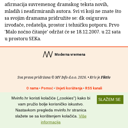
afirmacija suvremenog dramskog teksta novih,
mladih i neafirmiranih autora. Svi vi koji ne znate što
sa svojim dramama pridružite se: dk osigurava
izvođače, redatelja, prostor i tehničku potporu. Prvo
'Malo noćno čitanje' održat će se 18.12.2007. u 22 sata
u prostoru SEKa.
Moderna vremena
Sva prava pridržana © MV Info d.o.o. 2026. • Kriv je
Fiktiv
O nama
•
Pomoć
•
Uvjeti korištenja
•
RSS kanali
Mvinfo.hr koristi kolačiće („cookies“) kako bi
Potraži nas na:
SLAŽEM SE
vam pružio bolje korisničko iskustvo.
Nastavkom pregleda mvinfo.hr stranica
slažete se sa korištenjem kolačića.
Više
informacija