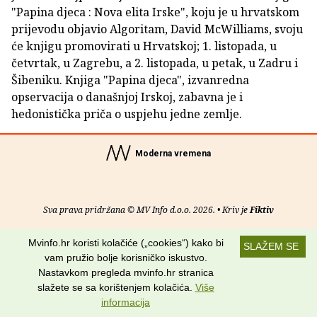
"Papina djeca : Nova elita Irske", koju je u hrvatskom
prijevodu objavio Algoritam, David McWilliams, svoju
će knjigu promovirati u Hrvatskoj; 1. listopada, u
četvrtak, u Zagrebu, a 2. listopada, u petak, u Zadru i
Šibeniku. Knjiga "Papina djeca", izvanredna
opservacija o današnjoj Irskoj, zabavna je i
hedonistička priča o uspjehu jedne zemlje.
Moderna vremena
Sva prava pridržana © MV Info d.o.o. 2026. • Kriv je
Fiktiv
O nama
•
Pomoć
•
Uvjeti korištenja
•
RSS kanali
Mvinfo.hr koristi kolačiće („cookies“) kako bi
SLAŽEM SE
vam pružio bolje korisničko iskustvo.
Potraži nas na:
Nastavkom pregleda mvinfo.hr stranica
slažete se sa korištenjem kolačića.
Više
informacija