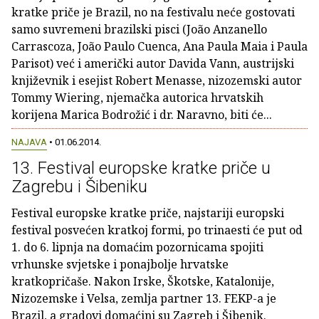
kratke priče je Brazil, no na festivalu neće gostovati
samo suvremeni brazilski pisci (João Anzanello
Carrascoza, João Paulo Cuenca, Ana Paula Maia i Paula
Parisot) već i američki autor Davida Vann, austrijski
književnik i esejist Robert Menasse, nizozemski autor
Tommy Wiering, njemačka autorica hrvatskih
korijena Marica Bodrožić i dr. Naravno, biti će...
NAJAVA
• 01.06.2014.
13. Festival europske kratke priče u
Zagrebu i Šibeniku
Festival europske kratke priče, najstariji europski
festival posvećen kratkoj formi, po trinaesti će put od
1. do 6. lipnja na domaćim pozornicama spojiti
vrhunske svjetske i ponajbolje hrvatske
kratkopričaše. Nakon Irske, Škotske, Katalonije,
Nizozemske i Velsa, zemlja partner 13. FEKP-a je
Brazil, a gradovi domaćini su Zagreb i Šibenik.