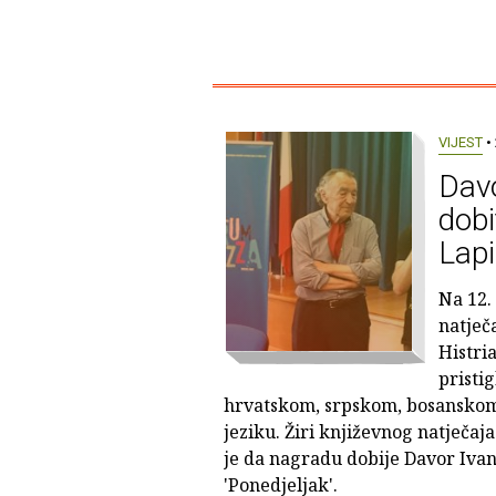
VIJEST
• 
Dav
dobi
Lapi
Na 12.
natječ
Histri
pristig
hrvatskom, srpskom, bosanskom
jeziku. Žiri književnog natječaj
je da nagradu dobije Davor Iva
'Ponedjeljak'.