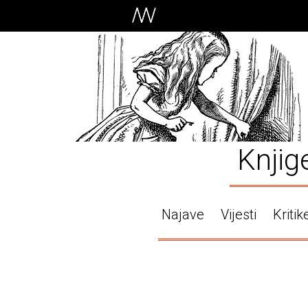
Knjig
Najave
Vijesti
Kritik