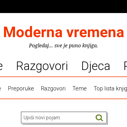
Moderna vremena
Pogledaj... sve je puno knjiga.
e
Razgovori
Djeca
e
Preporuke
Razgovori
Teme
Top lista knji