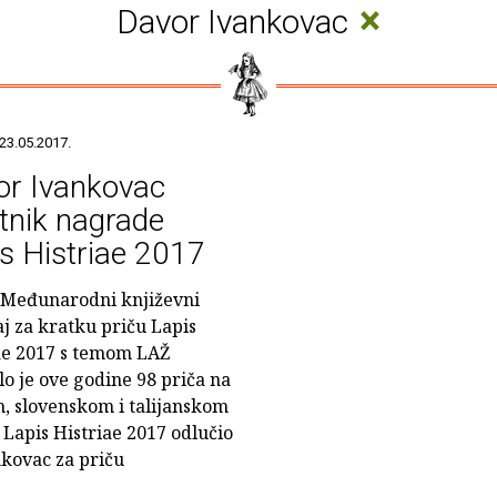
×
Davor Ivankovac
23.05.2017.
or Ivankovac
tnik nagrade
s Histriae 2017
 Međunarodni književni
aj za kratku priču Lapis
ae 2017 s temom LAŽ
lo je ove godine 98 priča na
, slovenskom i talijanskom
a Lapis Histriae 2017 odlučio
nkovac za priču