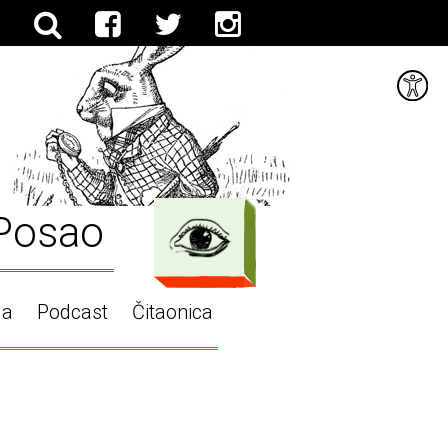
Posao
ga
Podcast
Čitaonica