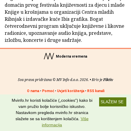
domaćin prvog festivala književnosti za djecu i mlade
Knjige u krošnjama u organizaciji Centra mladih
Ribnjak i izdavačke kuće Ibis grafika. Bogat
četverodnevni program uključuje književne i likovne
radionice, upoznavanje audio knjiga, predstave,
izložbu, koncerte i druge sadržaje.
Moderna vremena
Sva prava pridržana © MV Info d.o.o. 2026. • Kriv je
Fiktiv
O nama
•
Pomoć
•
Uvjeti korištenja
•
RSS kanali
Mvinfo.hr koristi kolačiće („cookies“) kako bi
SLAŽEM SE
Potraži nas na:
vam pružio bolje korisničko iskustvo.
Nastavkom pregleda mvinfo.hr stranica
slažete se sa korištenjem kolačića.
Više
informacija