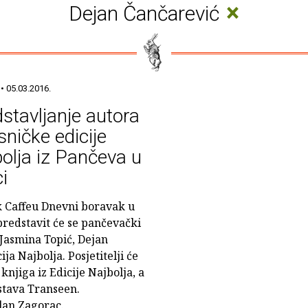
×
Dejan Čančarević
• 05.03.2016.
stavljanje autora
esničke edicije
olja iz Pančeva u
ci
 Caffeu Dnevni boravak u
 predstavit će se pančevački
 Jasmina Topić, Dejan
ja Najbolja. Posjetitelji će
knjiga iz Edicije Najbolja, a
astava Transeen.
lan Zagorac.