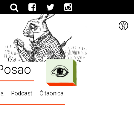
Posao
ga
Podcast
Čitaonica