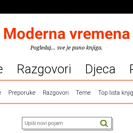
Moderna vremena
Pogledaj... sve je puno knjiga.
e
Razgovori
Djeca
e
Preporuke
Razgovori
Teme
Top lista knji