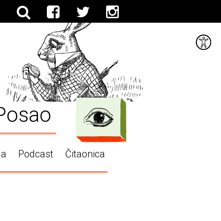
Posao
ga
Podcast
Čitaonica