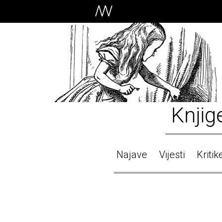
Knjig
Najave
Vijesti
Kritik