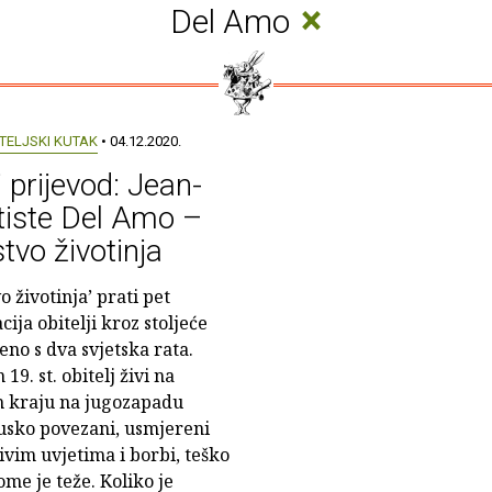
×
Del Amo
TELJSKI KUTAK
• 04.12.2020.
 prijevod: Jean-
tiste Del Amo –
tvo životinja
o životinja’ prati pet
ija obitelji kroz stoljeće
eno s dva svjetska rata.
19. st. obitelj živi na
 kraju na jugozapadu
e usko povezani, usmjereni
ivim uvjetima i borbi, teško
ome je teže. Koliko je