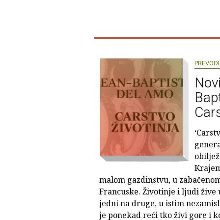
PREVODI
Novi
Bap
Cars
‘Carstv
generac
obiljež
Krajem 
malom gazdinstvu, u zabačenom
Francuske. Životinje i ljudi živ
jedni na druge, u istim nezamisl
je ponekad reći tko živi gore i k