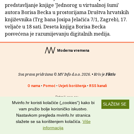
predstavljanje knjige 'Jednorog u virtualnoj šumi'
autora Borisa Becka u prostorijama Društva hrvatskih
književnika (Trg bana Josipa Jelačića 7/1, Zagreb), 17.
veljače u 18 sati. Deseta knjiga Borisa Becka
posvećena je razumijevanju digitalnih medija.
Moderna vremena
Sva prava pridržana © MV Info d.o.o. 2026. • Kriv je
Fiktiv
O nama
•
Pomoć
•
Uvjeti korištenja
•
RSS kanali
Potraži nas na:
Mvinfo.hr koristi kolačiće („cookies“) kako bi
SLAŽEM SE
vam pružio bolje korisničko iskustvo.
Nastavkom pregleda mvinfo.hr stranica
slažete se sa korištenjem kolačića.
Više
informacija