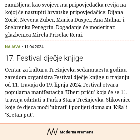
zamišljena kao svojevrsna pripovjedačka revija na
kojoj će nastupiti hrvatske pripovjedačice: Dijana
Zorić, Nevena Zuber, Marica Dusper, Ana Malnar i
Srebrenka Peregrin. Događanje će moderirati
glazbenica Mirela Priselac Remi.
NAJAVA
• 11.04.2024.
17. Festival dječje knjige
Centar za kulturu Trešnjevka sedamnaestu godinu
zaredom organizira Festival dječje knjige u trajanju
od 11. travnja do 19. lipnja 2024. Festival otvara
popularna manifestacija 'Uberi priču' koja će se 11.
travnja održati u Parku Stara Trešnjevka. Slikovnice
koje će djeca moći 'ubrati' i ponijeti doma su 'Kiša' i
'Sretan put'.
Moderna vremena