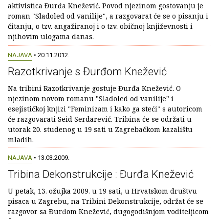
aktivistica Ðurđa Knežević. Povod njezinom gostovanju je
roman "Sladoled od vanilije", a razgovarat će se o pisanju i
čitanju, o tzv. angažiranoj i o tzv. običnoj književnosti i
njihovim ulogama danas.
NAJAVA
• 20.11.2012.
Razotkrivanje s Ðurđom Knežević
Na tribini Razotkrivanje gostuje Ðurđa Knežević. O
njezinom novom romanu "Sladoled od vanilije" i
esejističkoj knjizi "Feminizam i kako ga steći" s autoricom
će razgovarati Seid Serdarević. Tribina će se održati u
utorak 20. studenog u 19 sati u Zagrebačkom kazalištu
mladih.
NAJAVA
• 13.03.2009.
Tribina Dekonstrukcije : Ðurđa Knežević
U petak, 13. ožujka 2009. u 19 sati, u Hrvatskom društvu
pisaca u Zagrebu, na Tribini Dekonstrukcije, održat će se
razgovor sa Ðurđom Knežević, dugogodišnjom voditeljicom