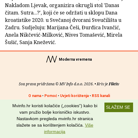
Nakladom Ljevak, organizira okrugli stol 'Danas
čitam. Sutra...?', koji će se održati u sklopu Dana
kroatistike 2020. u Svečanoj dvorani Sveučilišta u
Zadru. Sudjeluju: Marijana Češi, Đurđica Ivančić,
Anela Nikčević-Milković, Nives Tomašević, Mirela
Šušić, Sanja Knežević.
Moderna vremena
Sva prava pridržana © MV Info d.o.o. 2026. • Kriv je
Fiktiv
O nama
•
Pomoć
•
Uvjeti korištenja
•
RSS kanali
Mvinfo.hr koristi kolačiće („cookies“) kako bi
SLAŽEM SE
Potraži nas na:
vam pružio bolje korisničko iskustvo.
Nastavkom pregleda mvinfo.hr stranica
slažete se sa korištenjem kolačića.
Više
informacija