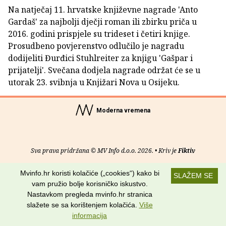
Na natječaj 11. hrvatske književne nagrade 'Anto
Gardaš' za najbolji dječji roman ili zbirku priča u
2016. godini prispjele su trideset i četiri knjige.
Prosudbeno povjerenstvo odlučilo je nagradu
dodijeliti Đurđici Stuhlreiter za knjigu 'Gašpar i
prijatelji'. Svečana dodjela nagrade održat će se u
utorak 23. svibnja u Knjižari Nova u Osijeku.
Moderna vremena
Sva prava pridržana © MV Info d.o.o. 2026. • Kriv je
Fiktiv
O nama
•
Pomoć
•
Uvjeti korištenja
•
RSS kanali
Mvinfo.hr koristi kolačiće („cookies“) kako bi
SLAŽEM SE
vam pružio bolje korisničko iskustvo.
Potraži nas na:
Nastavkom pregleda mvinfo.hr stranica
slažete se sa korištenjem kolačića.
Više
informacija