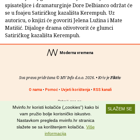
spisateljice i dramaturginje Dore Delbianco održat će
se u foajeu Satiričkog kazališta Kerempuh. Uz
autoricu, o knjizi će govoriti Jelena Lužina i Mate
Matišić. Dijaloge drama oživotvorit će glumci
Satiričkog kazališta Kerempuh.
Moderna vremena
Sva prava pridržana © MV Info d.o.o. 2026. • Kriv je
Fiktiv
O nama
•
Pomoć
•
Uvjeti korištenja
•
RSS kanali
Potraži nas na:
Mvinfo.hr koristi kolačiće („cookies“) kako bi
SLAŽEM SE
vam pružio bolje korisničko iskustvo.
Nastavkom pregleda mvinfo.hr stranica
slažete se sa korištenjem kolačića.
Više
informacija