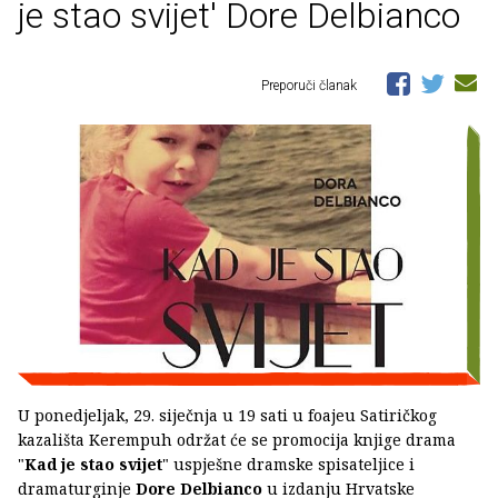
je stao svijet' Dore Delbianco
Preporuči članak
U ponedjeljak, 29. siječnja u 19 sati u foajeu Satiričkog
kazališta Kerempuh održat će se promocija knjige drama
"
Kad je stao svijet
" uspješne dramske spisateljice i
dramaturginje
Dore Delbianco
u izdanju Hrvatske