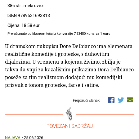
386 str., meki uvez
ISBN 9789531693813
Cijena: 18.58 eur
Preračunato po fiksnom tečaju konverzije 7,53450 kuna za 1 euro
U dramskom rukopisu Dore Delbianco ima elemenata
realistične komedije i groteske, s duhovitim
dijalozima. U vremenu u kojemu živimo, zbilja je
takva da vapi za kazališnim prikazima Dora Delbianco
poseže za tim realizmom dodajući mu komedijski
prizvuk s tonom groteske, farse i satire.
Preporuči članak
– POVEZANI SADRŽAJ –
NAJAVA
• 25.06.2026.