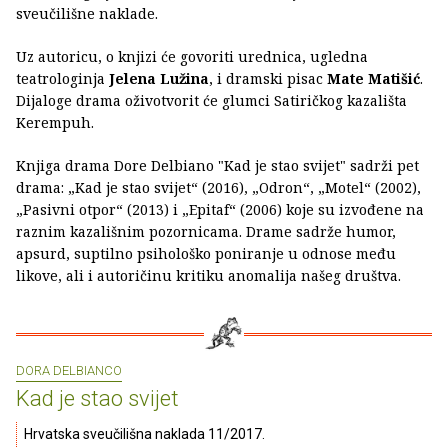
sveučilišne naklade.
Uz autoricu, o knjizi će govoriti urednica, ugledna
teatrologinja
Jelena Lužina
, i dramski pisac
Mate Matišić
.
Dijaloge drama oživotvorit će glumci Satiričkog kazališta
Kerempuh.
Knjiga drama Dore Delbiano "Kad je stao svijet" sadrži pet
drama: „Kad je stao svijet“ (2016), „Odron“, „Motel“ (2002),
„Pasivni otpor“ (2013) i „Epitaf“ (2006) koje su izvođene na
raznim kazališnim pozornicama. Drame sadrže humor,
apsurd, suptilno psihološko poniranje u odnose među
likove, ali i autoričinu kritiku anomalija našeg društva.
DORA DELBIANCO
Kad je stao svijet
Hrvatska sveučilišna naklada 11/2017.