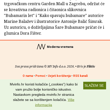
trgovačkom centru Garden Mall u Zagrebu, održat će
se kreativna radionica i čitaonica slikovnica
"Bubamarin let" i "Kako spavaju bubamare" autorice
Marine Balažev i ilustratorice Antonije Balić Šimrak.
Uz autoricu, o doživljajima Šare Bubamare pričat će i
glumica Dora Fišter.
Moderna vremena
Sva prava pridržana © MV Info d.o.o. 2026. • Kriv je
Fiktiv
O nama
•
Pomoć
•
Uvjeti korištenja
•
RSS kanali
Mvinfo.hr koristi kolačiće („cookies“) kako bi
Potraži nas na:
SLAŽEM SE
vam pružio bolje korisničko iskustvo.
Nastavkom pregleda mvinfo.hr stranica
slažete se sa korištenjem kolačića.
Više
informacija