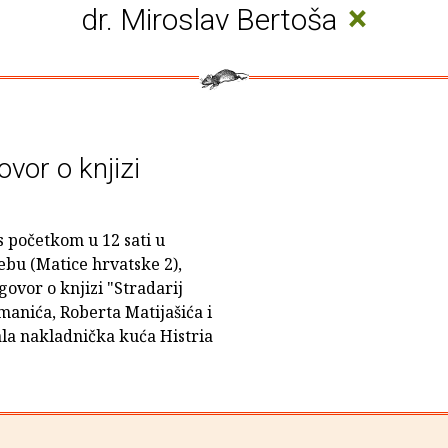
×
dr. Miroslav Bertoša
ovor o knjizi
'
 s početkom u 12 sati u
bu (Matice hrvatske 2),
govor o knjizi "Stradarij
zmanića, Roberta Matijašića i
ala nakladnička kuća Histria