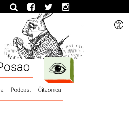
Posao
ga
Podcast
Čitaonica