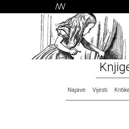
Knjig
Najave
Vijesti
Kritik