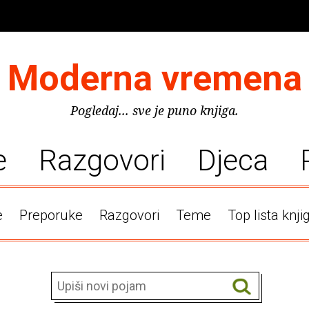
Moderna vremena
Pogledaj... sve je puno knjiga.
e
Razgovori
Djeca
e
Preporuke
Razgovori
Teme
Top lista knji