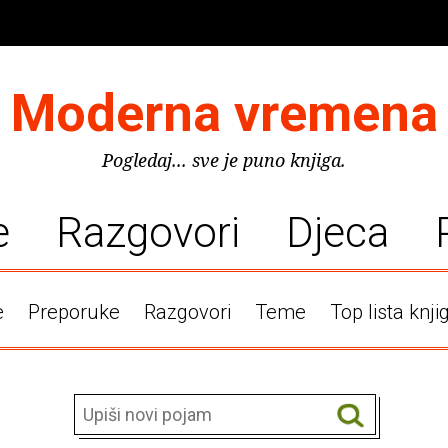
Moderna vremena
Pogledaj... sve je puno knjiga.
e
Razgovori
Djeca
e
Preporuke
Razgovori
Teme
Top lista knji