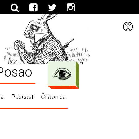
Posao
ga
Podcast
Čitaonica