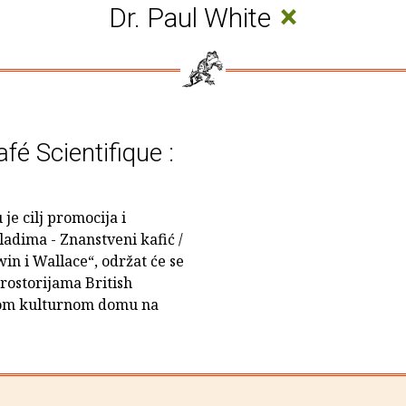
×
Dr. Paul White
fé Scientifique :
je cilj promocija i
adima - Znanstveni kafić /
in i Wallace“, održat će se
rostorijama British
kom kulturnom domu na