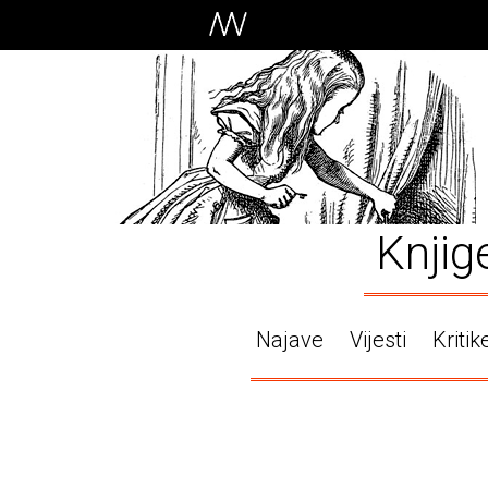
Knjig
Najave
Vijesti
Kritik