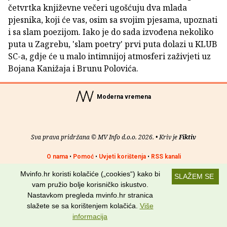
četvrtka književne večeri ugošćuju dva mlada
pjesnika, koji će vas, osim sa svojim pjesama, upoznati
i sa slam poezijom. Iako je do sada izvođena nekoliko
puta u Zagrebu, 'slam poetry' prvi puta dolazi u KLUB
SC-a, gdje će u malo intimnijoj atmosferi zaživjeti uz
Bojana Kanižaja i Brunu Polovića.
Moderna vremena
Sva prava pridržana © MV Info d.o.o. 2026. • Kriv je
Fiktiv
O nama
•
Pomoć
•
Uvjeti korištenja
•
RSS kanali
Mvinfo.hr koristi kolačiće („cookies“) kako bi
Potraži nas na:
SLAŽEM SE
vam pružio bolje korisničko iskustvo.
Nastavkom pregleda mvinfo.hr stranica
slažete se sa korištenjem kolačića.
Više
informacija