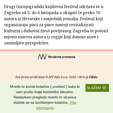
Drugi Gornjogradski književni festival održava se u
Zagrebu od 3. do 6 listopada a okupiti će preko 70
autora iz Hrvatske i susjednih zemalja. Festival koji
organiziraju pisci za pisce nastoji revitalizirati
kulturni i duhovni život povijesnog Zagreba te postati
mjesto susreta autora iz regije koji donose nove i
zanimljive perspektive.
Moderna vremena
Sva prava pridržana © MV Info d.o.o. 2026. • Kriv je
Fiktiv
Mvinfo.hr koristi kolačiće („cookies“) kako bi
O nama
•
Pomoć
•
Uvjeti korištenja
•
RSS kanali
SLAŽEM SE
vam pružio bolje korisničko iskustvo.
Potraži nas na:
Nastavkom pregleda mvinfo.hr stranica
slažete se sa korištenjem kolačića.
Više
informacija