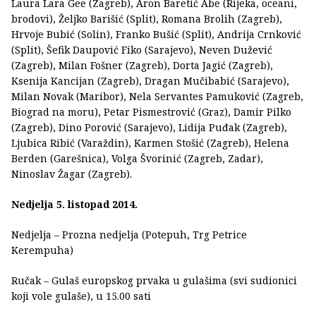
Laura Lara Gee (Zagreb), Aron Baretić Abe (Rijeka, oceani,
brodovi), Željko Barišić (Split), Romana Brolih (Zagreb),
Hrvoje Bubić (Solin), Franko Bušić (Split), Andrija Crnković
(Split), Šefik Daupović Fiko (Sarajevo), Neven Dužević
(Zagreb), Milan Fošner (Zagreb), Dorta Jagić (Zagreb),
Ksenija Kancijan (Zagreb), Dragan Mučibabić (Sarajevo),
Milan Novak (Maribor), Nela Servantes Pamuković (Zagreb,
Biograd na moru), Petar Pismestrović (Graz), Damir Pilko
(Zagreb), Dino Porović (Sarajevo), Lidija Puđak (Zagreb),
Ljubica Ribić (Varaždin), Karmen Stošić (Zagreb), Helena
Berden (Garešnica), Volga Švorinić (Zagreb, Zadar),
Ninoslav Žagar (Zagreb).
Nedjelja 5. listopad 2014.
Nedjelja – Prozna nedjelja (Potepuh, Trg Petrice
Kerempuha)
Ručak – Gulaš europskog prvaka u gulašima (svi sudionici
koji vole gulaše), u 15.00 sati