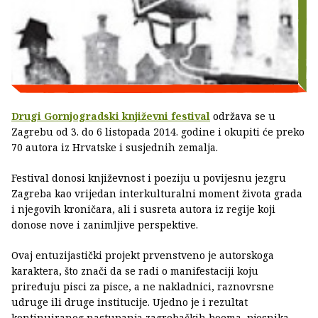
Drugi Gornjogradski književni festival
održava se u
Zagrebu od 3. do 6 listopada 2014. godine i okupiti će preko
70 autora iz Hrvatske i susjednih zemalja.
Festival donosi književnost i poeziju u povijesnu jezgru
Zagreba kao vrijedan interkulturalni moment života grada
i njegovih kroničara, ali i susreta autora iz regije koji
donose nove i zanimljive perspektive.
Ovaj entuzijastički projekt prvenstveno je autorskoga
karaktera, što znači da se radi o manifestaciji koju
priređuju pisci za pisce, a ne nakladnici, raznovrsne
udruge ili druge institucije. Ujedno je i rezultat
kontinuiranog nastupanja zagrebačkih boema, pjesnika,