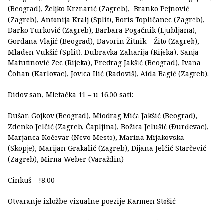
(Beograd), Željko Krznarić (Zagreb), Branko Pejnović
(Zagreb), Antonija Kralj (Split), Boris Topličanec (Zagreb),
Darko Turković (Zagreb), Barbara Pogačnik (Ljubljana),
Gordana Vlajić (Beograd), Davorin Žitnik – Žito (Zagreb),
Mladen Vukšić (Split), Dubravka Zaharija (Rijeka), Sanja
Matutinović Zec (Rijeka), Predrag Jakšić (Beograd), Ivana
Čohan (Karlovac), Jovica Ilić (Radoviš), Aida Bagić (Zagreb).
Didov san, Mletačka 11 – u 16.00 sati:
Dušan Gojkov (Beograd), Miodrag Mića Jakšić (Beograd),
Zdenko Jelčić (Zagreb, Čapljina), Božica Jelušić (Ðurđevac),
Marjanca Kočevar (Novo Mesto), Marina Mijakovska
(Skopje), Marijan Grakalić (Zagreb), Dijana Jelčić Starčević
(Zagreb), Mirna Weber (Varaždin)
Cinkuš – !8.00
Otvaranje izložbe vizualne poezije Karmen Stošić