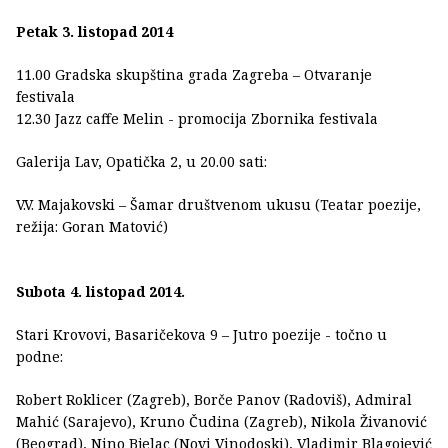
Petak 3. listopad 2014
11.00 Gradska skupština grada Zagreba – Otvaranje
festivala
12.30 Jazz caffe Melin - promocija Zbornika festivala
Galerija Lav, Opatička 2, u 20.00 sati:
V.V. Majakovski – Šamar društvenom ukusu (Teatar poezije,
režija: Goran Matović)
Subota 4. listopad 2014.
Stari Krovovi, Basaričekova 9 – Jutro poezije - točno u
podne:
Robert Roklicer (Zagreb), Borče Panov (Radoviš), Admiral
Mahić (Sarajevo), Kruno Čudina (Zagreb), Nikola Živanović
(Beograd), Nino Bjelac (Novi Vinodoski), Vladimir Blagojević