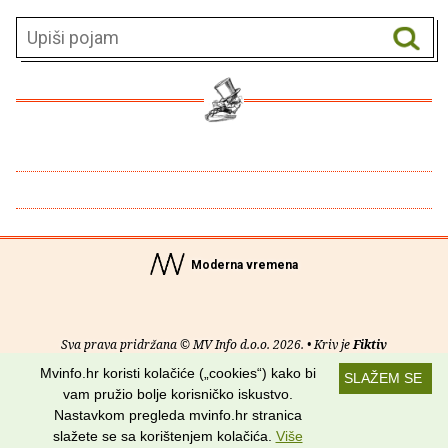
Moderna vremena
Sva prava pridržana © MV Info d.o.o. 2026. • Kriv je
Fiktiv
Mvinfo.hr koristi kolačiće („cookies“) kako bi
SLAŽEM SE
O nama
•
Pomoć
•
Uvjeti korištenja
•
RSS kanali
vam pružio bolje korisničko iskustvo.
Nastavkom pregleda mvinfo.hr stranica
Potraži nas na:
slažete se sa korištenjem kolačića.
Više