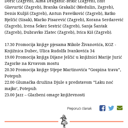
Dorić (Zagreb), Alma Draganić-Brkić (Zagreb), Edit
Glavurtić (Zagreb), Branka Grakalić (Medulin, Zagreb),
Denis Kuljiš (Zagreb), Antun Pavešković (Zagreb), Ratko
Bjelčić (Sisak), Marko Pisarević (Zagreb), Korana Serdarević
(Zagreb), Irena Šekez Sestrić (Zagreb), Sanja Šantak
(Zagreb), Dubravko Zlatec (Zagreb), Ivica Kiš (Zagreb).
17.30 Promocija knjige pjesama Nikole Živanovića, KGZ -
Knjižnica Dubec, Ulica Rudolfa Ivankovića 34
19.00 Promocija knjiga Dijane Jelčić u knjižnici Marije Jurić
Zagorke na Krvavom mostu
20.30 Promocija knjige Stjepe Martinovića ”Gospina trava”,
Potepuh
22.00 Glumačka družina Djule s predstavom ”Laku noć
majko’, Potepuh
23.00 Jazz – Glazbeni omage književnosti
Preporuči članak