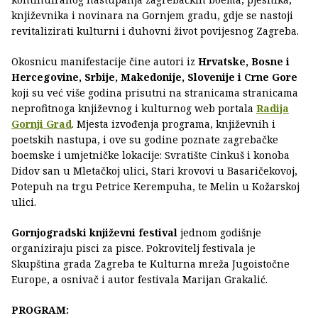
književnika i novinara na Gornjem gradu, gdje se nastoji
revitalizirati kulturni i duhovni život povijesnog Zagreba.
Okosnicu manifestacije čine autori iz
Hrvatske, Bosne i
Hercegovine, Srbije, Makedonije, Slovenije i Crne Gore
koji su već više godina prisutni na stranicama stranicama
neprofitnoga književnog i kulturnog web portala
Radija
Gornji Grad
. Mjesta izvođenja programa, književnih i
poetskih nastupa, i ove su godine poznate zagrebačke
boemske i umjetničke lokacije: Svratište Cinkuš i konoba
Didov san u Mletačkoj ulici, Stari krovovi u Basaričekovoj,
Potepuh na trgu Petrice Kerempuha, te Melin u Kožarskoj
ulici.
Gornjogradski književni festival
jednom godišnje
organiziraju pisci za pisce. Pokrovitelj festivala je
Skupština grada Zagreba te Kulturna mreža Jugoistočne
Europe, a osnivač i autor festivala Marijan Grakalić.
PROGRAM: