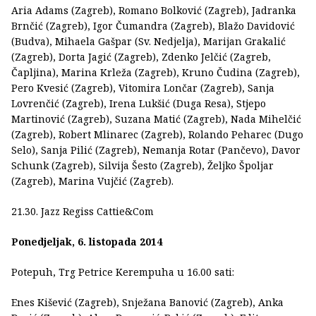
Aria Adams (Zagreb), Romano Bolković (Zagreb), Jadranka
Brnčić (Zagreb), Igor Čumandra (Zagreb), Blažo Davidović
(Budva), Mihaela Gašpar (Sv. Nedjelja), Marijan Grakalić
(Zagreb), Dorta Jagić (Zagreb), Zdenko Jelčić (Zagreb,
Čapljina), Marina Krleža (Zagreb), Kruno Čudina (Zagreb),
Pero Kvesić (Zagreb), Vitomira Lončar (Zagreb), Sanja
Lovrenčić (Zagreb), Irena Lukšić (Duga Resa), Stjepo
Martinović (Zagreb), Suzana Matić (Zagreb), Nada Mihelčić
(Zagreb), Robert Mlinarec (Zagreb), Rolando Peharec (Dugo
Selo), Sanja Pilić (Zagreb), Nemanja Rotar (Pančevo), Davor
Schunk (Zagreb), Silvija Šesto (Zagreb), Željko Špoljar
(Zagreb), Marina Vujčić (Zagreb).
21.30. Jazz Regiss Cattie&Com
Ponedjeljak, 6. listopada 2014
Potepuh, Trg Petrice Kerempuha u 16.00 sati:
Enes Kišević (Zagreb), Snježana Banović (Zagreb), Anka