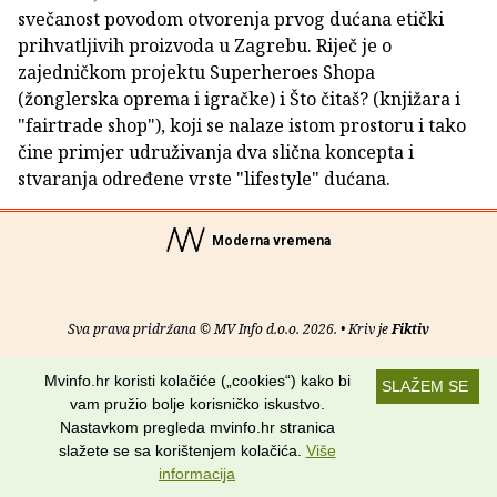
svečanost povodom otvorenja prvog dućana etički
prihvatljivih proizvoda u Zagrebu. Riječ je o
zajedničkom projektu Superheroes Shopa
(žonglerska oprema i igračke) i Što čitaš? (knjižara i
"fairtrade shop"), koji se nalaze istom prostoru i tako
čine primjer udruživanja dva slična koncepta i
stvaranja određene vrste "lifestyle" dućana.
Moderna vremena
Sva prava pridržana © MV Info d.o.o. 2026. • Kriv je
Fiktiv
O nama
•
Pomoć
•
Uvjeti korištenja
•
RSS kanali
Mvinfo.hr koristi kolačiće („cookies“) kako bi
SLAŽEM SE
vam pružio bolje korisničko iskustvo.
Potraži nas na:
Nastavkom pregleda mvinfo.hr stranica
slažete se sa korištenjem kolačića.
Više
informacija