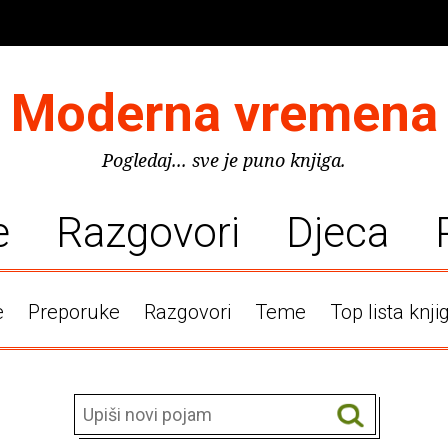
Moderna vremena
Pogledaj... sve je puno knjiga.
e
Razgovori
Djeca
e
Preporuke
Razgovori
Teme
Top lista knji