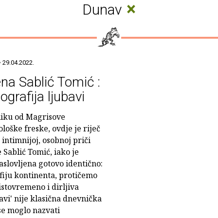
×
Dunav
 29.04.2022.
na Sablić Tomić :
ografija ljubavi
liku od Magrisove
loške freske, ovdje je riječ
 intimnijoj, osobnoj priči
 Sablić Tomić, iako je
aslovljena gotovo identično:
fiju kontinenta, protičemo
istovremeno i dirljiva
bavi' nije klasična dnevnička
se moglo nazvati