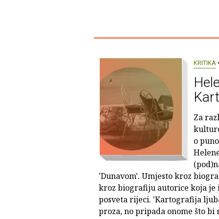
KRITIKA
•
Hele
Kart
Za raz
kulturo
o puno
Helene
(pod)n
'Dunavom'. Umjesto kroz biogra
kroz biografiju autorice koja je 
posveta rijeci. 'Kartografija lju
proza, no pripada onome što bi 