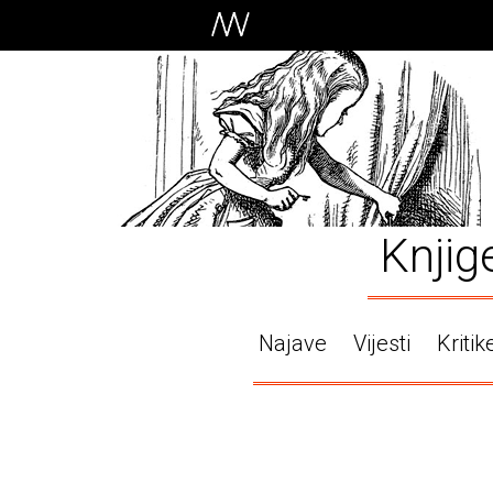
Knjig
Najave
Vijesti
Kritik