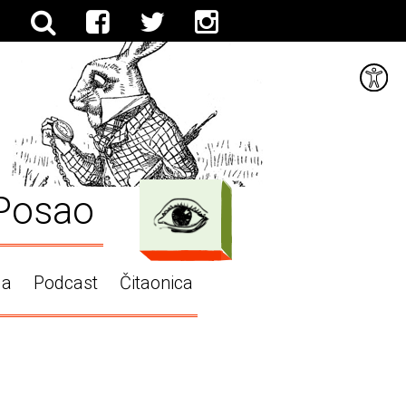
Posao
ga
Podcast
Čitaonica