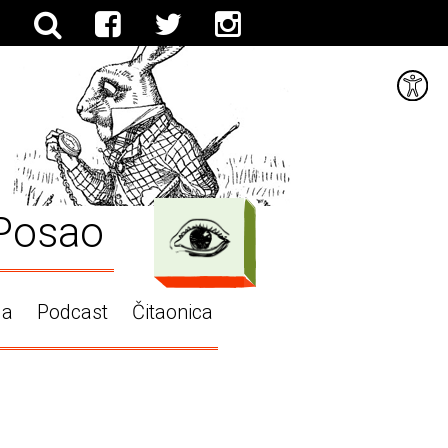
Posao
ga
Podcast
Čitaonica