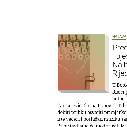
NAJAVA
Pred
i pj
Najb
Rije
U Book
Rijeci
autori
Čančarević, Čarna Popović i Edici
dobiti priliku osvojiti primjerke 
iste večeri i poslušati muziku s
Predstavljanje će moderirati Mi