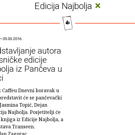
×
Edicija Najbolja
• 05.03.2016.
stavljanje autora
esničke edicije
olja iz Pančeva u
ci
 Caffeu Dnevni boravak u
 predstavit će se pančevački
 Jasmina Topić, Dejan
ja Najbolja. Posjetitelji će
knjiga iz Edicije Najbolja, a
astava Transeen.
lan Zagorac.