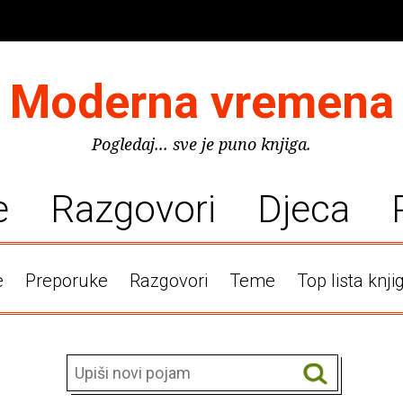
Moderna vremena
Pogledaj... sve je puno knjiga.
e
Razgovori
Djeca
e
Preporuke
Razgovori
Teme
Top lista knji