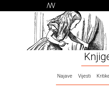
Knjig
Najave
Vijesti
Kritik