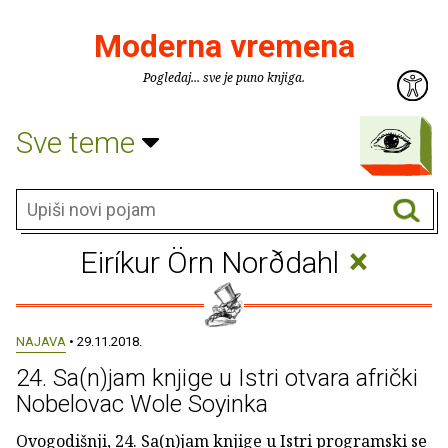
Moderna vremena
Pogledaj... sve je puno knjiga.
Sve teme
×
Eiríkur Örn Norðdahl
NAJAVA
• 29.11.2018.
24. Sa(n)jam knjige u Istri otvara afrički
Nobelovac Wole Soyinka
Ovogodišnji, 24. Sa(n)jam knjige u Istri programski se