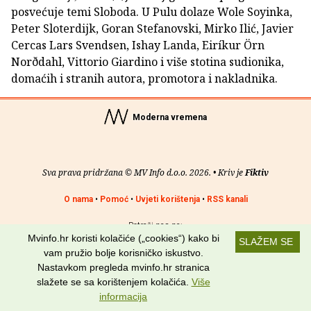
posvećuje temi Sloboda. U Pulu dolaze Wole Soyinka,
Peter Sloterdijk, Goran Stefanovski, Mirko Ilić, Javier
Cercas Lars Svendsen, Ishay Landa, Eiríkur Örn
Norðdahl, Vittorio Giardino i više stotina sudionika,
domaćih i stranih autora, promotora i nakladnika.
Moderna vremena
Sva prava pridržana © MV Info d.o.o. 2026. • Kriv je
Fiktiv
O nama
•
Pomoć
•
Uvjeti korištenja
•
RSS kanali
Potraži nas na:
Mvinfo.hr koristi kolačiće („cookies“) kako bi
SLAŽEM SE
vam pružio bolje korisničko iskustvo.
Nastavkom pregleda mvinfo.hr stranica
slažete se sa korištenjem kolačića.
Više
informacija