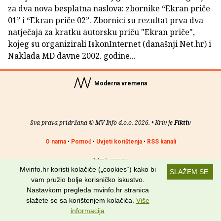
za dva nova besplatna naslova: zbornike “Ekran priče
01” i “Ekran priče 02”. Zbornici su rezultat prva dva
natječaja za kratku autorsku priču "Ekran priče",
kojeg su organizirali IskonInternet (današnji Net.hr) i
Naklada MD davne 2002. godine...
Moderna vremena
Sva prava pridržana © MV Info d.o.o. 2026. • Kriv je
Fiktiv
O nama
•
Pomoć
•
Uvjeti korištenja
•
RSS kanali
Potraži nas na:
Mvinfo.hr koristi kolačiće („cookies“) kako bi
SLAŽEM SE
vam pružio bolje korisničko iskustvo.
Nastavkom pregleda mvinfo.hr stranica
slažete se sa korištenjem kolačića.
Više
informacija