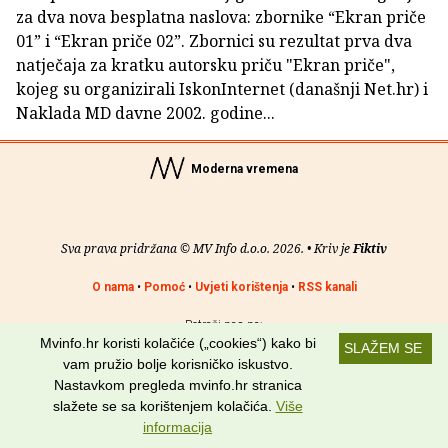
za dva nova besplatna naslova: zbornike “Ekran priče
01” i “Ekran priče 02”. Zbornici su rezultat prva dva
natječaja za kratku autorsku priču "Ekran priče",
kojeg su organizirali IskonInternet (današnji Net.hr) i
Naklada MD davne 2002. godine...
Moderna vremena
Sva prava pridržana © MV Info d.o.o. 2026. • Kriv je
Fiktiv
O nama
•
Pomoć
•
Uvjeti korištenja
•
RSS kanali
Potraži nas na:
Mvinfo.hr koristi kolačiće („cookies“) kako bi
SLAŽEM SE
vam pružio bolje korisničko iskustvo.
Nastavkom pregleda mvinfo.hr stranica
slažete se sa korištenjem kolačića.
Više
informacija