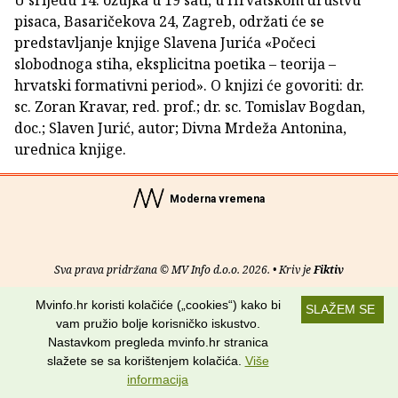
U srijedu 14. ožujka u 19 sati, u Hrvatskom društvu
pisaca, Basaričekova 24, Zagreb, održati će se
predstavljanje knjige Slavena Jurića «Počeci
slobodnoga stiha, eksplicitna poetika – teorija –
hrvatski formativni period». O knjizi će govoriti: dr.
sc. Zoran Kravar, red. prof.; dr. sc. Tomislav Bogdan,
doc.; Slaven Jurić, autor; Divna Mrdeža Antonina,
urednica knjige.
Moderna vremena
Sva prava pridržana © MV Info d.o.o. 2026. • Kriv je
Fiktiv
Mvinfo.hr koristi kolačiće („cookies“) kako bi
O nama
•
Pomoć
•
Uvjeti korištenja
•
RSS kanali
SLAŽEM SE
vam pružio bolje korisničko iskustvo.
Potraži nas na:
Nastavkom pregleda mvinfo.hr stranica
slažete se sa korištenjem kolačića.
Više
informacija