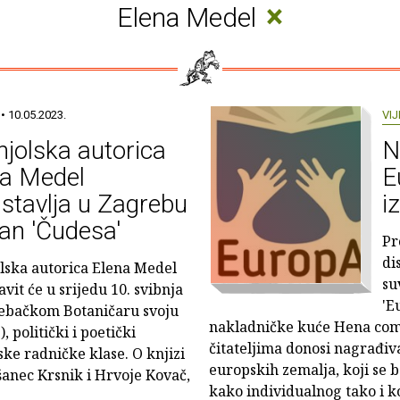
×
Elena Medel
• 10.05.2023.
VIJ
jolska autorica
N
na Medel
E
stavlja u Zagrebu
i
an 'Čudesa'
Pr
di
lska autorica Elena Medel
su
vit će u srijedu 10. svibnja
'E
ebačkom Botaničaru svoju
nakladničke kuće Hena com, 
 politički i poetički
čitateljima donosi nagrađiv
ke radničke klase. O knjizi
europskih zemalja, koji se 
šanec Krsnik i Hrvoje Kovač,
kako individualnog tako i k
.