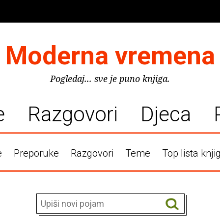
Moderna vremena
Pogledaj... sve je puno knjiga.
e
Razgovori
Djeca
e
Preporuke
Razgovori
Teme
Top lista knji