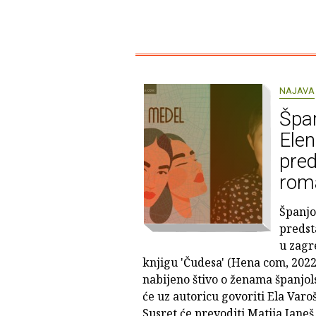
NAJAVA
Špan
Ele
pred
rom
Španjo
predsta
u zagr
knjigu 'Čudesa' (Hena com, 2022),
nabijeno štivo o ženama španjols
će uz autoricu govoriti Ela Varo
Susret će prevoditi Matija Janeš