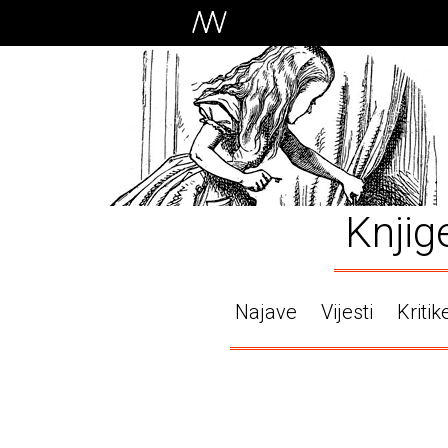
Knjig
Najave
Vijesti
Kritik