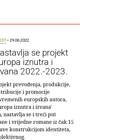
EST
• 29.06.2022.
astavlja se projekt
uropa iznutra i
zvana 2022.-2023.
ojekt prevođenja, produkcije,
stribucije i promocije
vremenih europskih autora,
uropa iznutra i izvana'
nastavlja se i treći put
ane i vrijedne romane iz čak 15
bave konstrukcijom identiteta,
olektivnog.