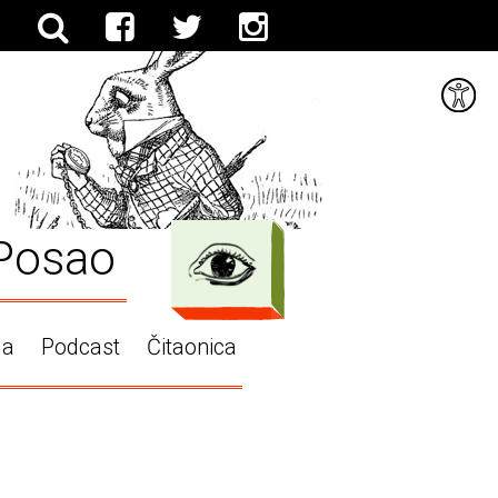
Posao
ga
Podcast
Čitaonica