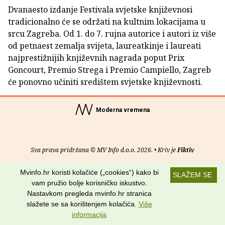
Dvanaesto izdanje Festivala svjetske književnosi
tradicionalno će se održati na kultnim lokacijama u
srcu Zagreba. Od 1. do 7. rujna autorice i autori iz više
od petnaest zemalja svijeta, laureatkinje i laureati
najprestižnijih književnih nagrada poput Prix
Goncourt, Premio Strega i Premio Campiello, Zagreb
će ponovno učiniti središtem svjetske književnosti.
Moderna vremena
Sva prava pridržana © MV Info d.o.o. 2026. • Kriv je
Fiktiv
O nama
•
Pomoć
•
Uvjeti korištenja
•
RSS kanali
Mvinfo.hr koristi kolačiće („cookies“) kako bi
SLAŽEM SE
vam pružio bolje korisničko iskustvo.
Potraži nas na:
Nastavkom pregleda mvinfo.hr stranica
slažete se sa korištenjem kolačića.
Više
informacija