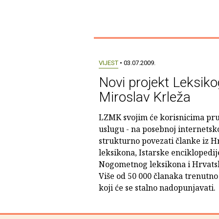
VIJEST
• 03.07.2009.
Novi projekt Leksik
Miroslav Krleža
LZMK svojim će korisnicima pruž
uslugu - na posebnoj internetskoj
strukturno povezati članke iz H
leksikona, Istarske enciklopedij
Nogometnog leksikona i Hrvats
Više od 50 000 članaka trenutno 
koji će se stalno nadopunjavati.