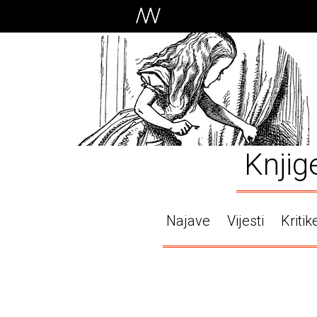
Knjig
Najave
Vijesti
Kritik