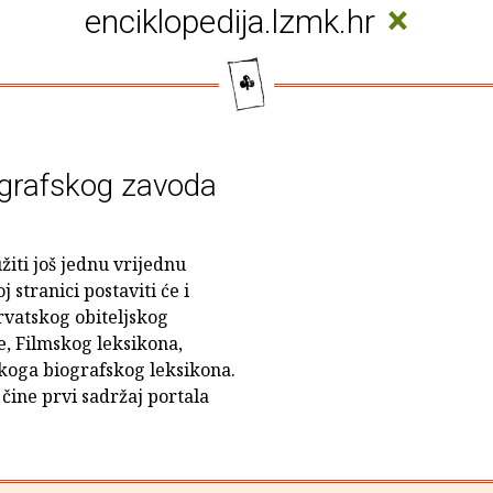
×
enciklopedija.lzmk.hr
ografskog zavoda
iti još jednu vrijednu
 stranici postaviti će i
rvatskog obiteljskog
e, Filmskog leksikona,
koga biografskog leksikona.
čine prvi sadržaj portala