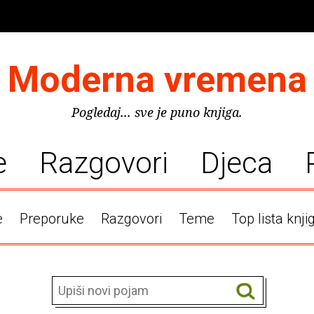
Moderna vremena
Pogledaj... sve je puno knjiga.
e
Razgovori
Djeca
e
Preporuke
Razgovori
Teme
Top lista knji