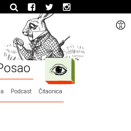
Posao
ga
Podcast
Čitaonica