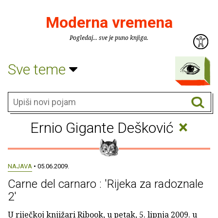
Moderna vremena
Pogledaj... sve je puno knjiga.
Sve teme
×
Ernio Gigante Dešković
NAJAVA
• 05.06.2009.
Carne del carnaro : 'Rijeka za radoznale
2'
U riječkoj knjižari Ribook, u petak, 5. lipnja 2009. u