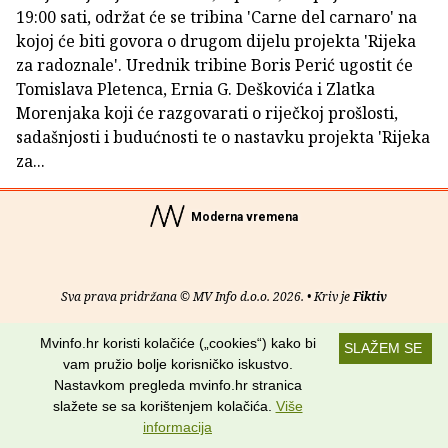
19:00 sati, održat će se tribina 'Carne del carnaro' na
kojoj će biti govora o drugom dijelu projekta 'Rijeka
za radoznale'. Urednik tribine Boris Perić ugostit će
Tomislava Pletenca, Ernia G. Deškovića i Zlatka
Morenjaka koji će razgovarati o riječkoj prošlosti,
sadašnjosti i budućnosti te o nastavku projekta 'Rijeka
za...
Moderna vremena
Sva prava pridržana © MV Info d.o.o. 2026. • Kriv je
Fiktiv
O nama
•
Pomoć
•
Uvjeti korištenja
•
RSS kanali
Mvinfo.hr koristi kolačiće („cookies“) kako bi
SLAŽEM SE
vam pružio bolje korisničko iskustvo.
Potraži nas na:
Nastavkom pregleda mvinfo.hr stranica
slažete se sa korištenjem kolačića.
Više
informacija