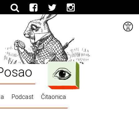
Posao
ga
Podcast
Čitaonica