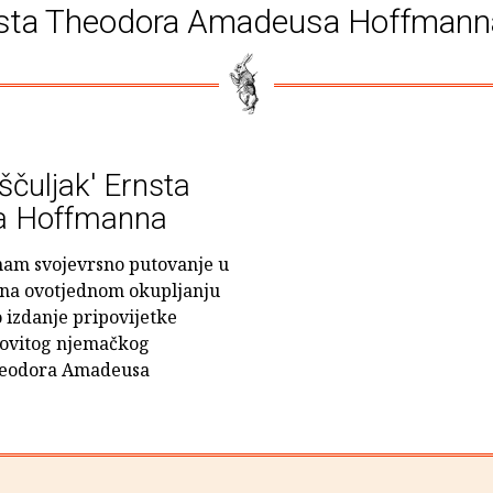
sta Theodora Amadeusa Hoffmann
eščuljak' Ernsta
a Hoffmanna
 nam svojevrsno putovanje u
e na ovotjednom okupljanju
 izdanje pripovijetke
asovitog njemačkog
heodora Amadeusa