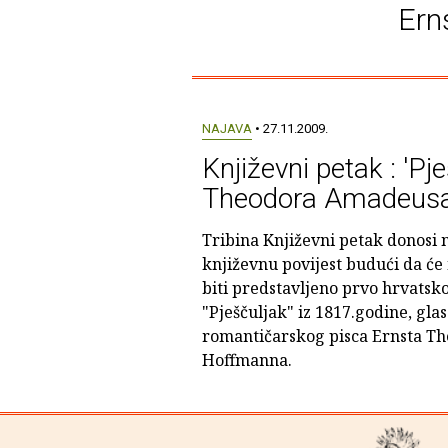
Ern
NAJAVA
• 27.11.2009.
Književni petak : 'Pj
Theodora Amadeus
Tribina Književni petak donosi
književnu povijest budući da ć
biti predstavljeno prvo hrvatsko
"Pješčuljak" iz 1817.godine, gl
romantičarskog pisca Ernsta T
Hoffmanna.