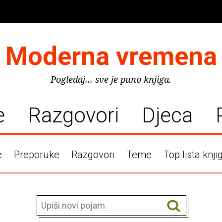
Moderna vremena
Pogledaj... sve je puno knjiga.
e
Razgovori
Djeca
e
Preporuke
Razgovori
Teme
Top lista knji