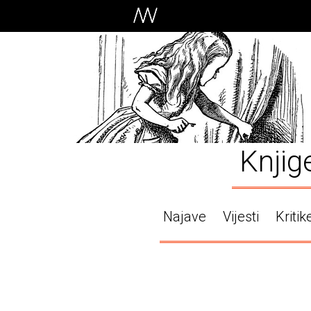
Knjig
Najave
Vijesti
Kritik