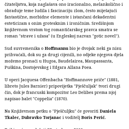
čitateljstva, koja naglašava ono iracionalno, melankolično i
obraduje teme ludila i fascinaciju zlom, često miješajući
fantastične, morbidne elemente i istančani dekadentni
esteticizam s onim grotesknim i ironičnim. Središnjom
književnom vrstom tog romantičarskog pravca smatra se
roman "strave i užasa" (u Engleskoj nazvan "gotic novel").
Sud suvremenika o
Hoffmannu
bio je dvojak: neki ga nisu
prihvaćali, dok su ga drugi cijenili, no odjeke njegova djela
možemo pronaći u Hugoa, Baudelairea, Maupassanta,
Puškina, Dostojevskog i Edgara Allana Poea.
U operi Jacquesa Offenbacha "Hoffmannove priče" (1881,
libreto Jules Barnier) pripovijetka "Pješčuljak" tvori drugi
čin, dok je francuski kompozitor Leo Delibes prema njoj
napisao balet "Coppelia" (1870).
Na Književnom petku o "Pješčuljku" će govoriti
Daniela
Tkalec, Dubravko Torjanac
i voditelj
Boris Perić.