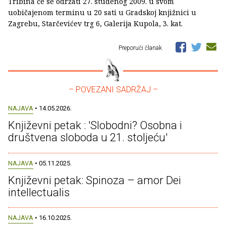
Tribina će se održati 27. studenog 2009. u svom
uobičajenom terminu u 20 sati u Gradskoj knjižnici u
Zagrebu, Starčevićev trg 6, Galerija Kupola, 3. kat.
Preporuči članak
– POVEZANI SADRŽAJ –
NAJAVA
• 14.05.2026.
Književni petak : 'Slobodni? Osobna i
društvena sloboda u 21. stoljeću'
NAJAVA
• 05.11.2025.
Književni petak: Spinoza – amor Dei
intellectualis
NAJAVA
• 16.10.2025.