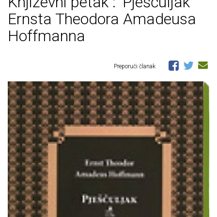
Književni petak : 'Pješčuljak'
Ernsta Theodora Amadeusa
Hoffmanna
Preporuči članak