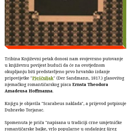
Tribina Književni petak donosi nam svojevrsno putovanje
u književnu povijest budući da će na ovotjednom
okupljanju biti predstavljeno prvo hrvatsko izdanje
pripovijetke "
Pješčuljak
" (Der Sandmann, 1817.) glasovitog
njemačkog romantičarskog pisca
Ernsta Theodora
Amadeusa Hoffmanna
.
Knjigu je objavila "Scarabeus naklada", a prijevod potpisuje
Dubravko Torjanac.
Spomenuta je priča "napisana u tradiciji crne umjetničke
romantičarske bajke, vrlo popularne u ondašnjeg šireg