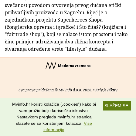
svečanost povodom otvorenja prvog dućana etički
prihvatljivih proizvoda u Zagrebu. Riječ je o
zajedničkom projektu Superheroes Shopa
(žonglerska oprema i igračke) i Što čitaš? (knjižara i
"fairtrade shop"), koji se nalaze istom prostoru i tako
čine primjer udruživanja dva slična koncepta i
stvaranja određene vrste "lifestyle" dućana.
Moderna vremena
Sva prava pridržana © MV Info d.o.o. 2026. • Kriv je
Fiktiv
O nama
•
Pomoć
•
Uvjeti korištenja
•
RSS kanali
Mvinfo.hr koristi kolačiće („cookies“) kako bi
SLAŽEM SE
vam pružio bolje korisničko iskustvo.
Potraži nas na:
Nastavkom pregleda mvinfo.hr stranica
slažete se sa korištenjem kolačića.
Više
informacija