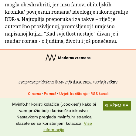
mogla obeshrabriti, jer nisu fanovi obiteljskih
kronika/ povijesnih romana/ ideologije i ikonografije
DDR-a. Najtoplija preporuka i za takve – riječ je
autentično proživljenoj, promišljenoj i umješno
napisanoj knjizi. "Kad svjetlost nestaje" divan je i
mudar roman - o ljudima, životu i još ponečemu.
Moderna vremena
Sva prava pridržana © MV Info d.o.o. 2026. • Kriv je
Fiktiv
O nama
•
Pomoć
•
Uvjeti korištenja
•
RSS kanali
Mvinfo.hr koristi kolačiće („cookies“) kako bi
Potraži nas na:
SLAŽEM SE
vam pružio bolje korisničko iskustvo.
Nastavkom pregleda mvinfo.hr stranica
slažete se sa korištenjem kolačića.
Više
informacija